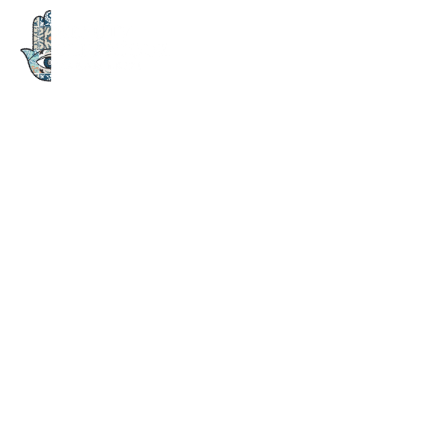
dauerhafte Diodenlaser
Haarentfernung
Erlebe das wunderbare Gefühl, frisch aus der Dusche zu steigen, Deo
aufzutragen und dich den ganzen Tag lang rundum wohlzufühlen.
Wenn du dieses Gefühl schätzt, solltest du es dir jeden Tag gönnen –
dank permanenter Haarentfernung.
Im menschlichen Haarzyklus gibt es vier Wachstumsphasen –
Anagen, Katagen, Telogen und Exogen.
Beim Lasern werden nur die Haare in der aktiven Wachstumsphase
(Anagen) effektiv getroffen.