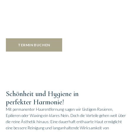
Da sich die Haare stets in unterschiedlichen Phasen befinden, kann in
jeder Sitzung nur eine Phase behandelt werden, weshalb mehrere
Behandlungen notwendig sind, um alle Haarfollikel optimal zu
erreichen.
TERMIN BUCHEN
Schönheit und Hygiene in
perfekter Harmonie!
Mit permanenter Haarentfernung sagen wir lästigem Rasieren,
Epilieren oder Waxing ein klares Nein. Doch die Vorteile gehen weit über
die reine Ästhetik hinaus: Eine dauerhaft enthaarte Haut ermöglicht
eine bessere Reinigung und langanhaltende Wirksamkeit von